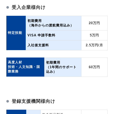
受入企業様向け
初期費用
20万円
（海外からの渡航費用込み）
特定技能
VISA 申請手数料
5万円
入社後支援料
2.5万円/月
高度人材
初期費用
技術・人文知識・国
（1年間のサポート
60万円
際業務
込み）
登録支援機関様向け