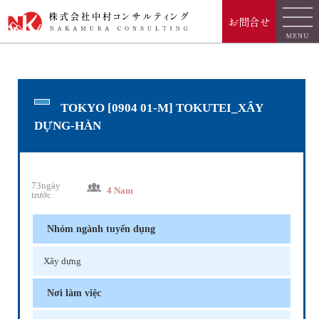
お問合せ
TOKYO [0904 01-M] TOKUTEI_XÂY
DỰNG-HÀN
73ngày
4 Nam
trước
Nhóm ngành tuyển dụng
Xây dựng
Nơi làm việc