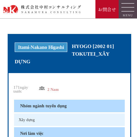
お問合せ
HYOGO [2002 01]
Itami-Nakano Higashi
TOKUTEI_XÂY
DỰNG
171ngày
2 Nam
trước
Nhóm ngành tuyển dụng
Xây dựng
Nơi làm việc