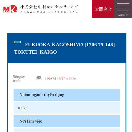
お問合せ
FUKUOKA-KAGOSHIMA [1706 75-148]
TOKUTEI_KAIGO
50ngày
1 NAM / NỮ trở lên
trước
Nhóm ngành tuyển dụng
Kaigo
Nơi làm việc