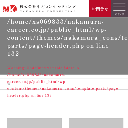
Warning
: Undefined variable
お問合せ
$catchphrase in
/home/xs069833/nakamura-
career.co.jp/public_html/wp-
content/themes/nakamura_cons/te
parts/page-header.php
on line
132
Warning
: Undefined variable $desc in
/home/xs069833/nakamura-
career.co.jp/public_html/wp-
content/themes/nakamura_cons/template-parts/page-
header.php
on line
133